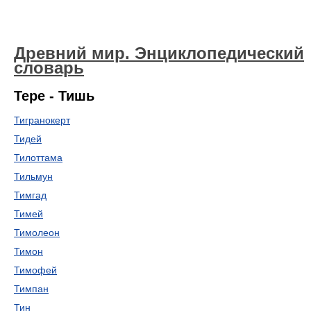
Древний мир. Энциклопедический
словарь
Тере - Тишь
Тигранокерт
Тидей
Тилоттама
Тильмун
Тимгад
Тимей
Тимолеон
Тимон
Тимофей
Тимпан
Тин