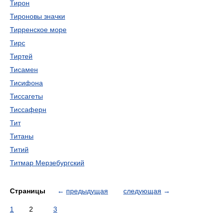
Тирон
Тироновы значки
Тирренское море
Тирс
Тиртей
Тисамен
Тисифона
Тиссагеты
Тиссаферн
Тит
Титаны
Титий
Титмар Мерзебургский
Страницы
←
предыдущая
следующая
→
1
2
3