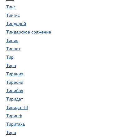
Тинг
Тингис
Тиндарей
Тиндарское сражение
Тинис
Тиннит
Тир
Тира
Тирания
Тиресий
Тирибаз
Тиридат
Тиридат III
Тиринф
Тиритака
Тиро